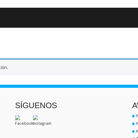
ión.
SÍGUENOS
A
P
P