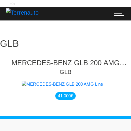
ES
GLB
MERCEDES-BENZ GLB 200 AMG
Line
GLB
41.000
€