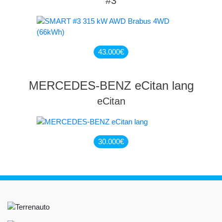
#3
43.000
€
MERCEDES-BENZ eCitan lang
eCitan
30.000
€